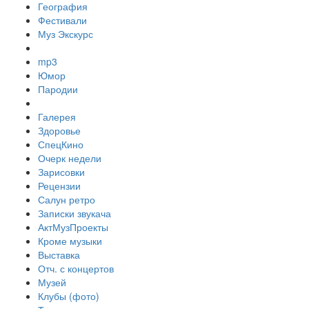
География
Фестивали
Муз Экскурс
mp3
Юмор
Пародии
Галерея
Здоровье
СпецКино
Очерк недели
Зарисовки
Рецензии
Салун ретро
Записки звукача
АктМузПроекты
Кроме музыки
Выставка
Отч. с концертов
Музей
Клубы (фото)