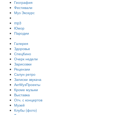
География
Фестивали
Муз Экскурс
mp3
Юмор
Пародии
Галерея
Здоровье
СпецКино
Очерк недели
Зарисовки
Рецензии
Салун ретро
Записки звукача
АктМузПроекты
Кроме музыки
Выставка
Отч. с концертов
Музей
Клубы (фото)