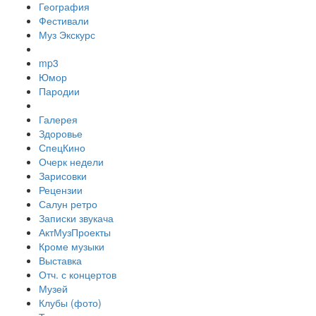
География
Фестивали
Муз Экскурс
mp3
Юмор
Пародии
Галерея
Здоровье
СпецКино
Очерк недели
Зарисовки
Рецензии
Салун ретро
Записки звукача
АктМузПроекты
Кроме музыки
Выставка
Отч. с концертов
Музей
Клубы (фото)