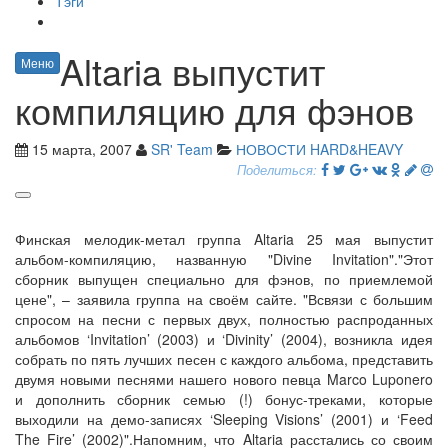
Тэги
Altaria выпустит
Меню
компиляцию для фэнов
15 марта, 2007
SR' Team
НОВОСТИ HARD&HEAVY
Поделиться:
Финская мелодик-метал группа Altaria 25 мая выпустит
альбом-компиляцию, названную "Divine Invitation"."Этот
сборник выпущен специально для фэнов, по приемлемой
цене", – заявила группа на своём сайте. "Всвязи с большим
спросом на песни с первых двух, полностью распроданных
альбомов ‘Invitation’ (2003) и ‘Divinity’ (2004), возникла идея
собрать по пять лучших песен с каждого альбома, представить
двумя новыми песнями нашего нового певца Marco Luponero
и дополнить сборник семью (!) бонус-треками, которые
выходили на демо-записях ‘Sleeping Visions’ (2001) и ‘Feed
The Fire’ (2002)".Напомним, что Altaria расстались со своим