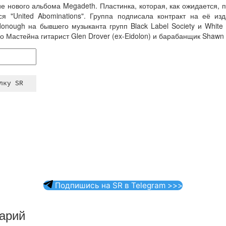
 нового альбома Megadeth. Пластинка, которая, как ожидается, п
ся "United Abominations". Группа подписала контракт на её из
nough на бывшего музыканта групп Black Label Society и White
 Мастейна гитарист Glen Drover (ex-Eidolon) и барабанщик Shawn 
Подпишись на SR в Telegram >>>
арий