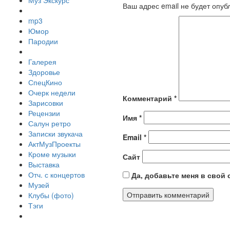
Муз Экскурс
Ваш адрес email не будет опуб
mp3
Юмор
Пародии
Галерея
Здоровье
СпецКино
Очерк недели
Комментарий
*
Зарисовки
Рецензии
Имя
*
Салун ретро
Записки звукача
Email
*
АктМузПроекты
Кроме музыки
Сайт
Выставка
Отч. с концертов
Да, добавьте меня в свой
Музей
Клубы (фото)
Тэги