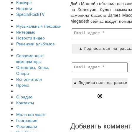
Конкурс
Дэйв Мастейн объявил название
Новости
на Хеллоуин, будет называть
SpecialRockTV
заменила басиста James Macdo
Megadeth сейчас входят помимо
Музыкальный Лексикон
Интервью
Новости видео
Рецензии альбомов
Современные
композиторы
Оркестры, Хоры,
Опера
Исполнители
Промо
О радио
Контакты
Мало кто знает
География
Добавить коммент
Фестивали