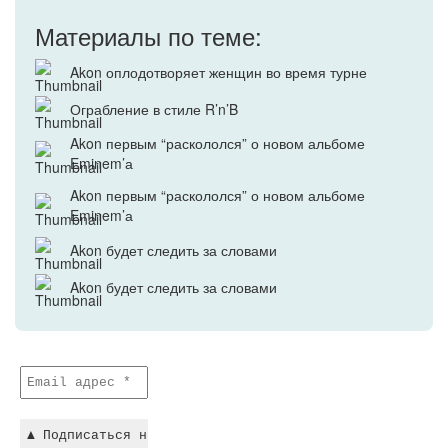
Материалы по теме:
Akon оплодотворяет женщин во время турне
Ограбление в стиле R’n’B
Akon первым “раскололся” о новом альбоме
Eminem’а
Akon первым “раскололся” о новом альбоме
Eminem’а
Akon будет следить за словами
Akon будет следить за словами