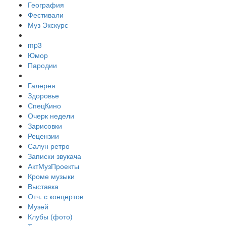
География
Фестивали
Муз Экскурс
mp3
Юмор
Пародии
Галерея
Здоровье
СпецКино
Очерк недели
Зарисовки
Рецензии
Салун ретро
Записки звукача
АктМузПроекты
Кроме музыки
Выставка
Отч. с концертов
Музей
Клубы (фото)