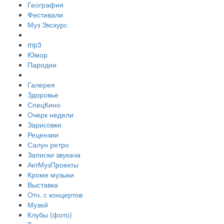
География
Фестивали
Муз Экскурс
mp3
Юмор
Пародии
Галерея
Здоровье
СпецКино
Очерк недели
Зарисовки
Рецензии
Салун ретро
Записки звукача
АктМузПроекты
Кроме музыки
Выставка
Отч. с концертов
Музей
Клубы (фото)