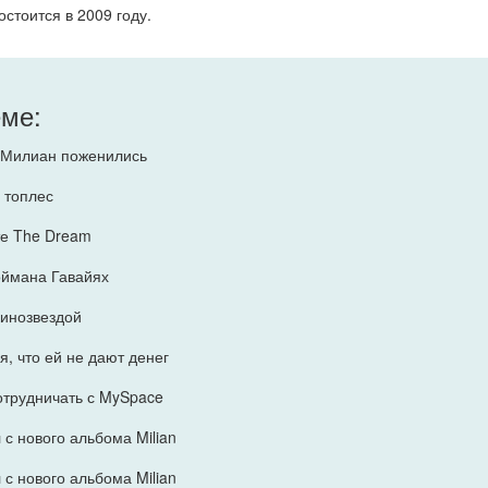
остоится в 2009 году.
еме:
 Милиан поженились
ь топлес
е The Dream
поймана Гавайях
 кинозвездой
ся, что ей не дают денег
 сотрудничать с MySpace
с нового альбома Milian
с нового альбома Milian