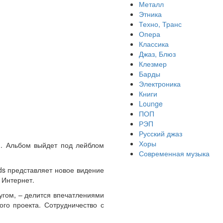
Металл
Этника
Техно, Транс
Опера
Классика
Джаз, Блюз
Клезмер
Барды
Электроника
Книги
Lounge
ПОП
РЭП
Русский джаз
Хоры
d». Альбом выйдет под лейблом
Современная музыка
ds представляет новое видение
 Интернет.
угом, – делится впечатлениями
ого проекта. Сотрудничество с