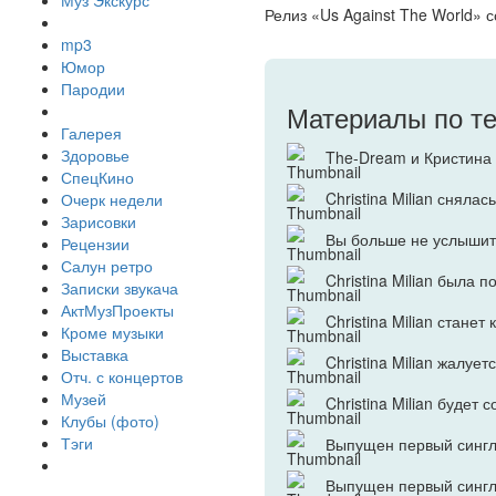
Муз Экскурс
Релиз «Us Against The World» с
mp3
Юмор
Пародии
Материалы по т
Галерея
Здоровье
The-Dream и Кристина
СпецКино
Christina Milian снялас
Очерк недели
Зарисовки
Вы больше не услышит
Рецензии
Салун ретро
Christina Milian была 
Записки звукача
АктМузПроекты
Christina Milian станет
Кроме музыки
Выставка
Christina Milian жалует
Отч. с концертов
Музей
Christina Milian будет
Клубы (фото)
Тэги
Выпущен первый сингл 
Выпущен первый сингл 