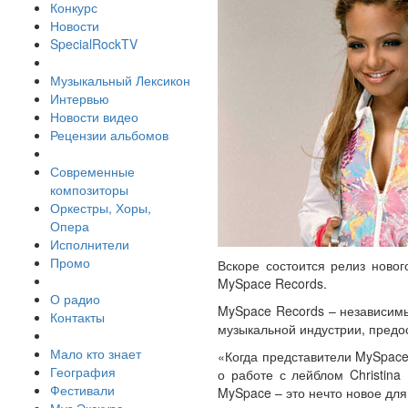
Конкурс
Новости
SpecialRockTV
Музыкальный Лексикон
Интервью
Новости видео
Рецензии альбомов
Современные
композиторы
Оркестры, Хоры,
Опера
Исполнители
Промо
Вскоре состоится релиз новог
MySpace Records.
О радио
MySpace Records – независимы
Контакты
музыкальной индустрии, предо
Мало кто знает
«Когда представители MySpace
География
о работе с лейблом Christina
Фестивали
MySpace – это нечто новое для