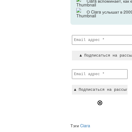
Ciara вспоминает, как 
О Ciara услышат в 200
Тэги
Ciara