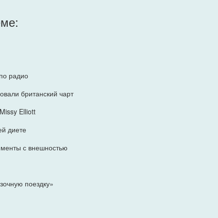
еме:
 по радио
ковали британский чарт
issy Elliott
ей диете
именты с внешностью
зочную поездку»