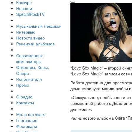
Конкурс
Новости
SpecialRockTV
Музыкальный Лексикон
Интервью
Новости видео
Рецензии альбомов
Современные
композиторы
Оркестры, Хоры,
“Love Sex Magic” – второй синг
Опера
“Love Sex Magic” записан совм
Исполнители
Работа доступна для просмотра
Промо
демонстрируют магию любви и 
О радио
«Сексуальное, необычное и инт
Контакты
совместной работе с Джастином
для меня».
Мало кто знает
Релиз нового альбома Ciara “Fa
География
Фестивали