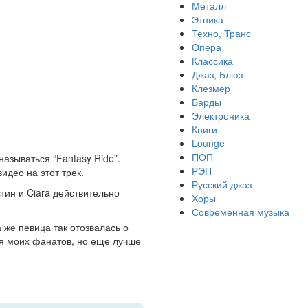
Металл
Этника
Техно, Транс
Опера
Классика
Джаз, Блюз
Клезмер
Барды
Электроника
Книги
Lounge
ПОП
называться “Fantasy Ride”.
РЭП
идео на этот трек.
Русский джаз
тин и Ciara действительно
Хоры
Современная музыка
 же певица так отозвалась о
для моих фанатов, но еще лучше