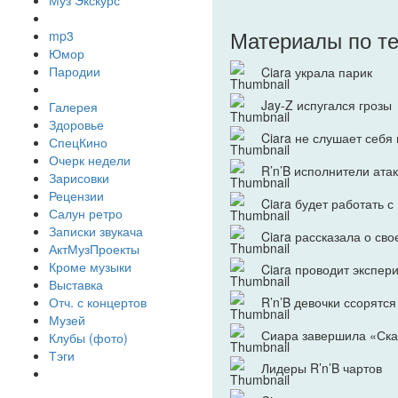
Муз Экскурс
Материалы по т
mp3
Юмор
Пародии
Ciara украла парик
Jay-Z испугался грозы
Галерея
Здоровье
Ciara не слушает себя
СпецКино
Очерк недели
R’n’B исполнители ата
Зарисовки
Рецензии
Ciara будет работать с M
Салун ретро
Записки звукача
Ciara рассказала о сво
АктМузПроекты
Кроме музыки
Ciara проводит экспер
Выставка
R’n’B девочки ссорятся
Отч. с концертов
Музей
Сиара завершила «Ска
Клубы (фото)
Тэги
Лидеры R’n’B чартов