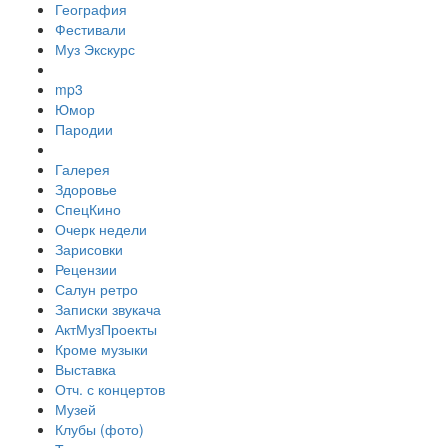
География
Фестивали
Муз Экскурс
mp3
Юмор
Пародии
Галерея
Здоровье
СпецКино
Очерк недели
Зарисовки
Рецензии
Салун ретро
Записки звукача
АктМузПроекты
Кроме музыки
Выставка
Отч. с концертов
Музей
Клубы (фото)