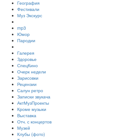
География
Фестивали
Муз Экскурс
mp3
Юмор
Пародии
Галерея
Здоровье
СпецКино
Очерк недели
Зарисовки
Рецензии
Салун ретро
Записки звукача
АктМузПроекты
Кроме музыки
Выставка
Отч. с концертов
Музей
Клубы (фото)