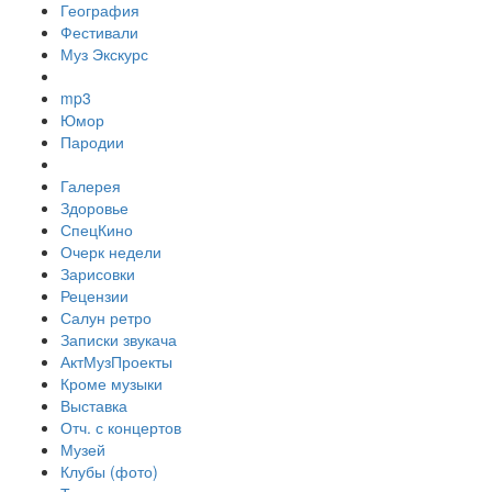
География
Фестивали
Муз Экскурс
mp3
Юмор
Пародии
Галерея
Здоровье
СпецКино
Очерк недели
Зарисовки
Рецензии
Салун ретро
Записки звукача
АктМузПроекты
Кроме музыки
Выставка
Отч. с концертов
Музей
Клубы (фото)