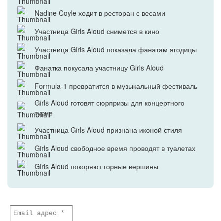
Nadine Coyle ходит в ресторан с весами
Участница Girls Aloud снимется в кино
Участница Girls Aloud показала фанатам ягодицы
Фанатка покусала участницу Girls Aloud
Formula-1 превратится в музыкальный фестиваль
Girls Aloud готовят сюрпризы для концертного
турне
Участница Girls Aloud признана иконой стиля
Girls Aloud свободное время проводят в туалетах
Girls Aloud покоряют горные вершины