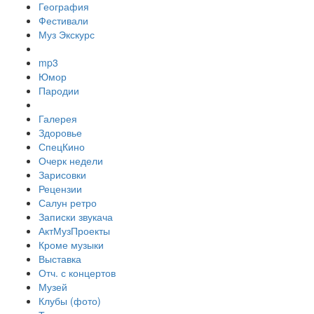
География
Фестивали
Муз Экскурс
mp3
Юмор
Пародии
Галерея
Здоровье
СпецКино
Очерк недели
Зарисовки
Рецензии
Салун ретро
Записки звукача
АктМузПроекты
Кроме музыки
Выставка
Отч. с концертов
Музей
Клубы (фото)