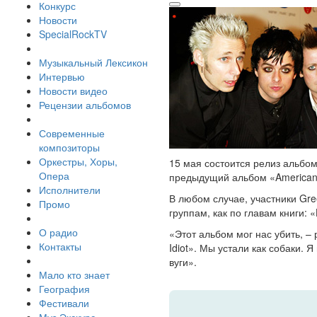
Конкурс
Новости
SpecialRockTV
Музыкальный Лексикон
Интервью
Новости видео
Рецензии альбомов
Современные
композиторы
Оркестры, Хоры,
15 мая состоится релиз альбом
Опера
предыдущий альбом «American I
Исполнители
В любом случае, участники Gre
Промо
группам, как по главам книги: 
О радио
«Этот альбом мог нас убить, –
Контакты
Idiot». Мы устали как собаки. 
вуги».
Мало кто знает
География
Фестивали