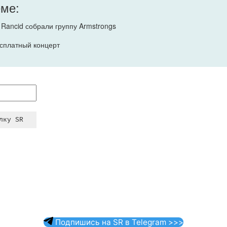
еме:
 Rancid собрали группу Armstrongs
есплатный концерт
Подпишись на SR в Telegram >>>