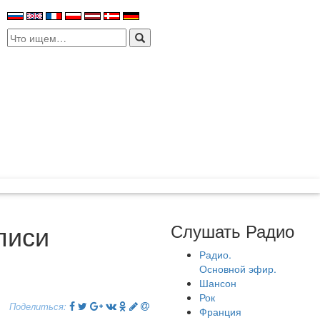
Search
for:
писи
Слушать Радио
Радио.
Основной эфир.
Шансон
Рок
Поделиться:
Франция