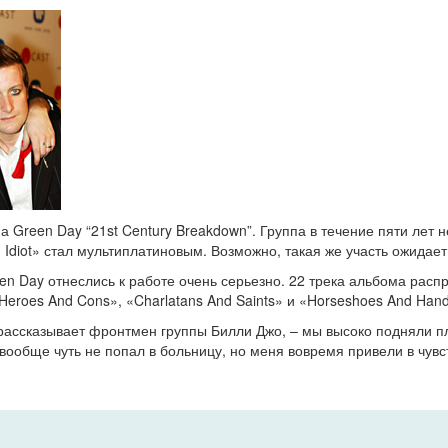
а Green Day “21st Century Breakdown”. Группа в течение пяти лет н
diot» стал мультиплатиновым. Возможно, такая же участь ожидает 
en Day отнеслись к работе очень серьезно. 22 трека альбома рас
«Heroes And Cons», «Charlatans And Saints» и «Horseshoes And Han
 рассказывает фронтмен группы Билли Джо, – мы высоко подняли п
Я вообще чуть не попал в больницу, но меня вовремя привели в чувс