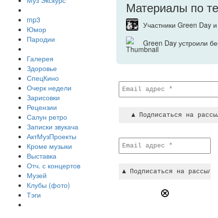
Муз Экскурс
Материалы по т
mp3
Участники Green Day и
Юмор
Пародии
Green Day устроили б
Галерея
Здоровье
СпецКино
Очерк недели
Зарисовки
Рецензии
Салун ретро
Записки звукача
АктМузПроекты
Кроме музыки
Выставка
Отч. с концертов
Музей
Клубы (фото)
Тэги