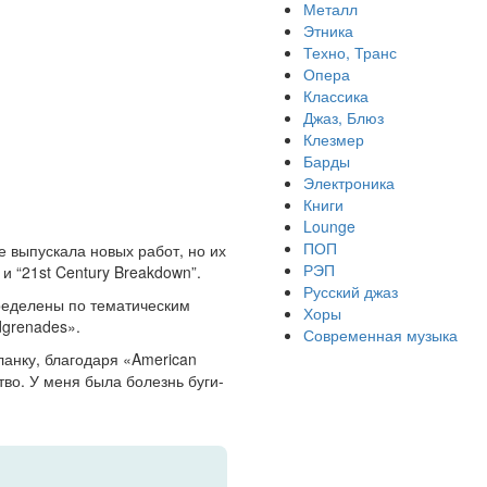
Металл
Этника
Техно, Транс
Опера
Классика
Джаз, Блюз
Клезмер
Барды
Электроника
Книги
Lounge
ПОП
е выпускала новых работ, но их
РЭП
и “21st Century Breakdown”.
Русский джаз
пределены по тематическим
Хоры
dgrenades».
Современная музыка
ланку, благодаря «American
тво. У меня была болезнь буги-