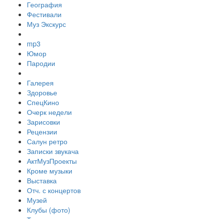
География
Фестивали
Муз Экскурс
mp3
Юмор
Пародии
Галерея
Здоровье
СпецКино
Очерк недели
Зарисовки
Рецензии
Салун ретро
Записки звукача
АктМузПроекты
Кроме музыки
Выставка
Отч. с концертов
Музей
Клубы (фото)