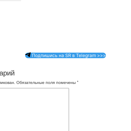
Подпишись на SR в Telegram >>>
арий
ликован.
Обязательные поля помечены
*