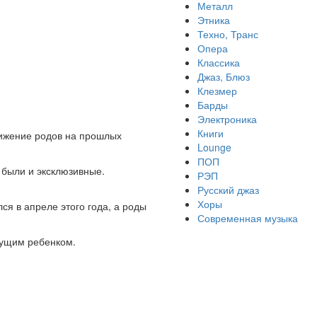
Металл
Этника
Техно, Транс
Опера
Классика
Джаз, Блюз
Клезмер
Барды
Электроника
Книги
лижение родов на прошлых
Lounge
ПОП
 были и эксклюзивные.
РЭП
Русский джаз
Хоры
я в апреле этого года, а роды
Современная музыка
удущим ребенком.