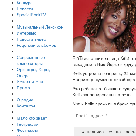
Конкурс
Новости
SpecialRockTV
Музыкальный Лексикон
Интервью
Новости видео
Рецензии альбомов
Современные
R’n’B исполнительница Kelis 
композиторы
выходных в Нью-Йорке в кругу 
Оркестры, Хоры,
Kelis устроила вечеринку 23 м
Опера
Например, сумка от дизайнера 
Исполнители
Промо
Это ребенок от бывшего супруг
Kelis запланированы на лето.
О радио
Nas и Kelis прожили в браке т
Контакты
Мало кто знает
География
Фестивали