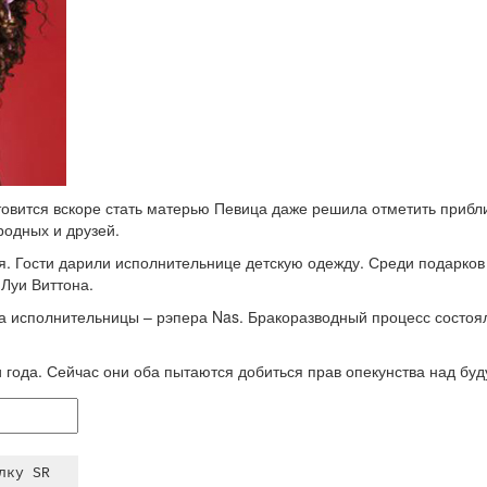
готовится вскоре стать матерью Певица даже решила отметить приб
родных и друзей.
ая. Гости дарили исполнительнице детскую одежду. Среди подарков
Луи Виттона.
а исполнительницы – рэпера Nas. Бракоразводный процесс состоялс
ри года. Сейчас они оба пытаются добиться прав опекунства над б