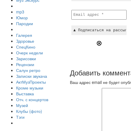
Муз Экскурс
mp3
Юмор
Пародии
Галерея
Здоровье
СпецКино
Очерк недели
Зарисовки
Рецензии
Салун ретро
Добавить коммент
Записки звукача
АктМузПроекты
Ваш адрес email не будет опуб
Кроме музыки
Выставка
Отч. с концертов
Музей
Клубы (фото)
Тэги