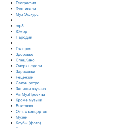
География
Фестивали
Муз Экскурс
mp3
Юмор
Пародии
Галерея
Здоровье
СпецКино
Очерк недели
Зарисовки
Рецензии
Салун ретро
Записки звукача
АктМузПроекты
Кроме музыки
Выставка
Отч. с концертов
Музей
Клубы (фото)