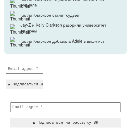
журнала
Келли Кларксон станет судьей
Jay-Z и Kelly Clarkson разорили университет
Аризоны
Келли Кларксон добавила Adele в виш-лист