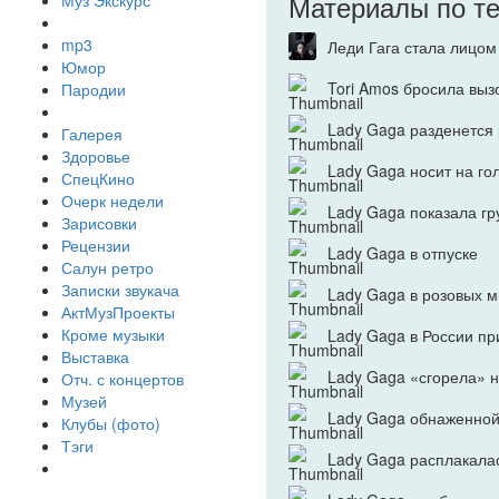
Материалы по т
Муз Экскурс
mp3
Леди Гага стала лицо
Юмор
Tori Amos бросила выз
Пародии
Lady Gaga разденется
Галерея
Здоровье
Lady Gaga носит на го
СпецКино
Очерк недели
Lady Gaga показала гр
Зарисовки
Рецензии
Lady Gaga в отпуске
Салун ретро
Записки звукача
Lady Gaga в розовых 
АктМузПроекты
Кроме музыки
Lady Gaga в России пр
Выставка
Lady Gaga «сгорела» н
Отч. с концертов
Музей
Lady Gaga обнаженной
Клубы (фото)
Тэги
Lady Gaga расплакала