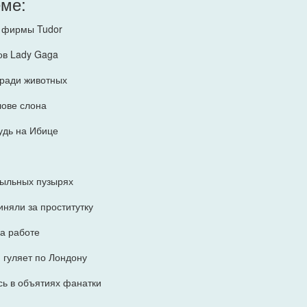
еме:
м фирмы Tudor
ов Lady Gaga
 ради животных
лове слона
удь на Ибице
мыльных пузырях
иняли за проститутку
а работе
 гуляет по Лондону
сь в объятиях фанатки