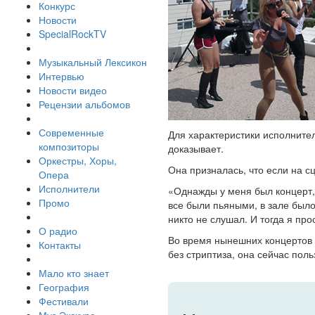
Конкурс
Новости
SpecialRockTV
Музыкальный Лексикон
Интервью
Новости видео
Рецензии альбомов
Современные
Для характеристики исполните
композиторы
доказывает.
Оркестры, Хоры,
Она призналась, что если на с
Опера
Исполнители
«Однажды у меня был концерт, 
Промо
все были пьяными, в зале было
никто не слушал. И тогда я пр
О радио
Во время нынешних концертов L
Контакты
без стриптиза, она сейчас пол
Мало кто знает
География
Фестивали