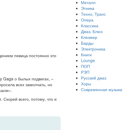
Металл
Этника
Техно, Транс
Опера
Классика
Джаз, Блюз
Клезмер
Барды
Электроника
Книги
дением певица постоянно это
Lounge
ПОП
РЭП
Русский джаз
y Gaga о былых подвигах, –
Хоры
просила всех замолчать, но
Современная музыка
чали».
 Скорей всего, потому, что и