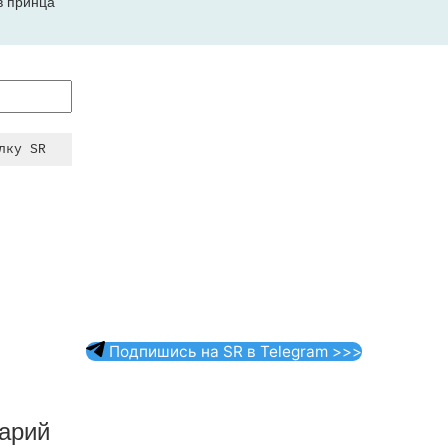
в принца
Подпишись на SR в Telegram >>>
арий