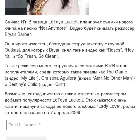
Сейчас R’n’B певица LeToya Luckett планирует съемки нового
клипа на песню “Not Anymore”. Видео будет снимать режиссер
Bryan Barber.
Он широко известен, благодаря сотрудничеству с группой
Outkast, для которых Bryan снял такие видео как “Roses”, “Hey
Ya” и “So Fresh, So Clean”.
Также режиссер много сотрудничал со многими R’n’B и поп-
исполнителями, среди которых такие звезды как The Game
(видео “My Life”), Christina Aguilera (видео “Ain’t No Other Man”)
и Destiny’s Child (видео “Girl”).
Возможно, сотрудничество с таким известным режиссером
добавит популярности LeToya Luckett. Это окажется очень
кстати, накануне выхода ее нового альбома “Lady Love”, релиз
которого назначен на 7 апреля 2009.