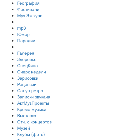
География
Фестивали
Муз Экскурс
mp3
Юмор
Пародии
Галерея
Здоровье
СпецКино
Очерк недели
Зарисовки
Рецензии
Салун ретро
Записки звукача
АктМузПроекты
Кроме музыки
Выставка
Отч. с концертов
Музей
Клубы (фото)