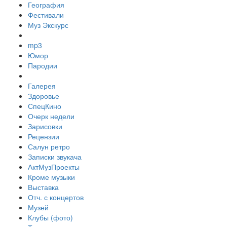
География
Фестивали
Муз Экскурс
mp3
Юмор
Пародии
Галерея
Здоровье
СпецКино
Очерк недели
Зарисовки
Рецензии
Салун ретро
Записки звукача
АктМузПроекты
Кроме музыки
Выставка
Отч. с концертов
Музей
Клубы (фото)