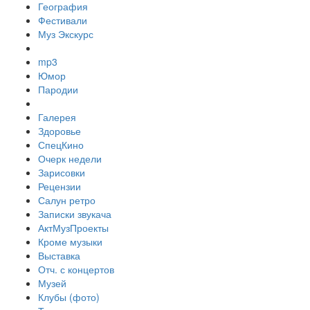
География
Фестивали
Муз Экскурс
mp3
Юмор
Пародии
Галерея
Здоровье
СпецКино
Очерк недели
Зарисовки
Рецензии
Салун ретро
Записки звукача
АктМузПроекты
Кроме музыки
Выставка
Отч. с концертов
Музей
Клубы (фото)