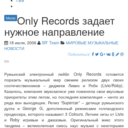
Тэги
Only Records задает
Меню
нужное направление
18 июля, 2006
SR' Team
МИРОВЫЕ МУЗЫКАЛЬНЫЕ
НОВОСТИ
Поделиться:
Румынский электронный лейбл Only Records готовится
поразить музыкальный мир свежим релизом двух своих
соотечественников – диджеев Ливио и Роби (Livio/Roby).
Казалось, компания звукозаписи уже поменяла свои вкусовые
приоритеты этим летом, но последняя компиляция – нечто из
ряда вон выходящее. Релиз “Supercar” – детище румынского
дуэта и George G, дополненный ремиксами голландского
продюсера, которого называют 3 Colours. Летние хиты от Livio
и Roby игривые и джазовые. Оригинальный микс этого
тандема – великолепная смесь хаус музыки с некоторыми