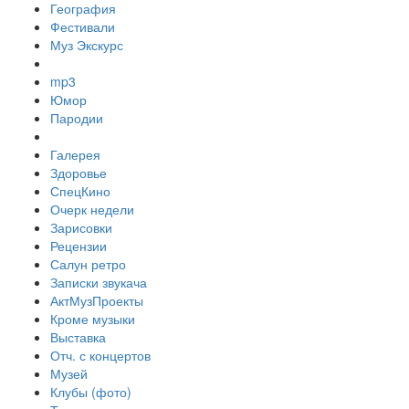
География
Фестивали
Муз Экскурс
mp3
Юмор
Пародии
Галерея
Здоровье
СпецКино
Очерк недели
Зарисовки
Рецензии
Салун ретро
Записки звукача
АктМузПроекты
Кроме музыки
Выставка
Отч. с концертов
Музей
Клубы (фото)