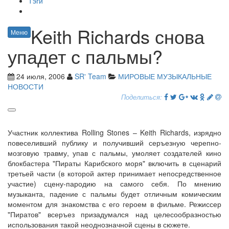
Тэги
Keith Richards снова
Меню
упадет с пальмы?
24 июля, 2006
SR' Team
МИРОВЫЕ МУЗЫКАЛЬНЫЕ
НОВОСТИ
Поделиться:
Участник коллектива Rolling Stones – Keith Richards, изрядно
повеселивший публику и получивший серъезную черепно-
мозговую травму, упав с пальмы, умоляет создателей кино
блокбастера "Пираты Карибского моря" включить в сценарий
третьей части (в которой актер принимает непосредственное
участие) сцену-пародию на самого себя. По мнению
музыканта, падение с пальмы будет отличным комическим
моментом для знакомства с его героем в фильме. Режиссер
"Пиратов" всеръез призадумался над целесообразностью
использования такой неоднозначной сцены в сюжете.