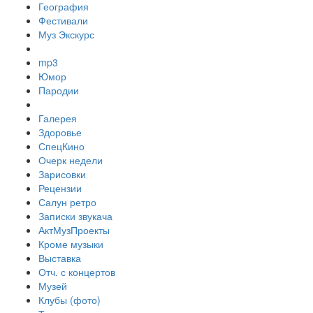
География
Фестивали
Муз Экскурс
mp3
Юмор
Пародии
Галерея
Здоровье
СпецКино
Очерк недели
Зарисовки
Рецензии
Салун ретро
Записки звукача
АктМузПроекты
Кроме музыки
Выставка
Отч. с концертов
Музей
Клубы (фото)