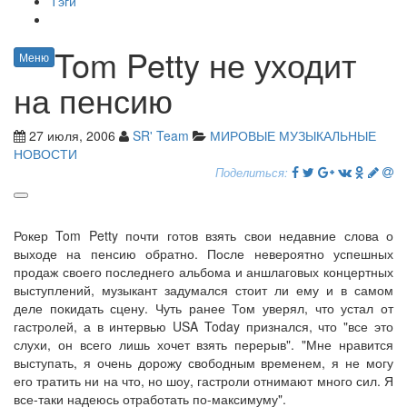
Тэги
Tom Petty не уходит
Меню
на пенсию
27 июля, 2006
SR' Team
МИРОВЫЕ МУЗЫКАЛЬНЫЕ
НОВОСТИ
Поделиться:
Рокер Tom Petty почти готов взять свои недавние слова о
выходе на пенсию обратно. После невероятно успешных
продаж своего последнего альбома и аншлаговых концертных
выступлений, музыкант задумался стоит ли ему и в самом
деле покидать сцену. Чуть ранее Том уверял, что устал от
гастролей, а в интервью USA Today признался, что "все это
слухи, он всего лишь хочет взять перерыв". "Мне нравится
выступать, я очень дорожу свободным временем, я не могу
его тратить ни на что, но шоу, гастроли отнимают много сил. Я
все-таки надеюсь отработать по-максимуму".