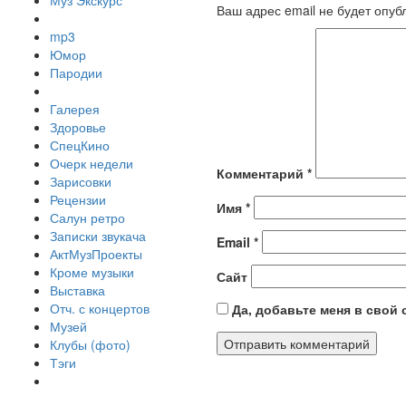
Муз Экскурс
Ваш адрес email не будет опуб
mp3
Юмор
Пародии
Галерея
Здоровье
СпецКино
Очерк недели
Комментарий
*
Зарисовки
Рецензии
Имя
*
Салун ретро
Записки звукача
Email
*
АктМузПроекты
Кроме музыки
Сайт
Выставка
Отч. с концертов
Да, добавьте меня в свой
Музей
Клубы (фото)
Тэги