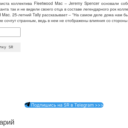
риста коллектива Fleetwood Mac – Jeremy Spencer основали соб
анта так и не видели своего отца в составе легендарного рок колле
 Mac. 25-летний Tally рассказывает – "На самом деле дома нам б
е сочтут странным, ведь в нем не отображены влияния со стороны 
Подпишись на SR в Telegram >>>
арий