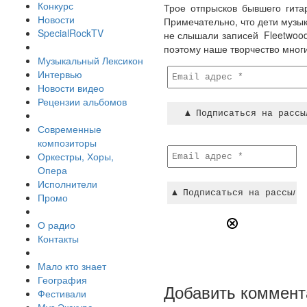
Конкурс
Трое отпрысков бывшего гита
Новости
Примечательно, что дети музык
SpecialRockTV
не слышали записей Fleetwood
поэтому наше творчество многи
Музыкальный Лексикон
Интервью
Новости видео
Рецензии альбомов
Современные
композиторы
Оркестры, Хоры,
Опера
Исполнители
Промо
О радио
Контакты
Мало кто знает
География
Добавить коммент
Фестивали