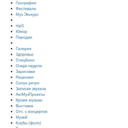
География
Фестивали
Муз Экскурс
mp3
Юмор
Пародии
Галерея
Здоровье
СпецКино
Очерк недели
Зарисовки
Рецензии
Салун ретро
Записки звукача
АктМузПроекты
Кроме музыки
Выставка
Отч. с концертов
Музей
Клубы (фото)