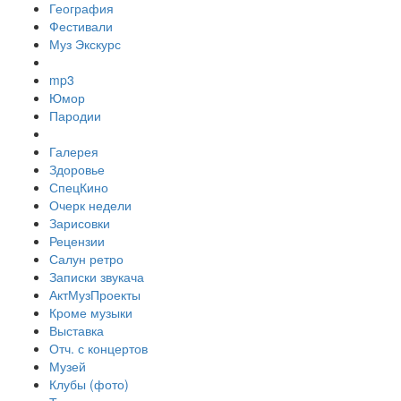
География
Фестивали
Муз Экскурс
mp3
Юмор
Пародии
Галерея
Здоровье
СпецКино
Очерк недели
Зарисовки
Рецензии
Салун ретро
Записки звукача
АктМузПроекты
Кроме музыки
Выставка
Отч. с концертов
Музей
Клубы (фото)