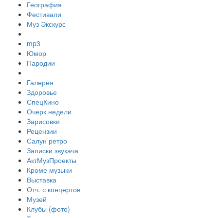
География
Фестивали
Муз Экскурс
mp3
Юмор
Пародии
Галерея
Здоровье
СпецКино
Очерк недели
Зарисовки
Рецензии
Салун ретро
Записки звукача
АктМузПроекты
Кроме музыки
Выставка
Отч. с концертов
Музей
Клубы (фото)