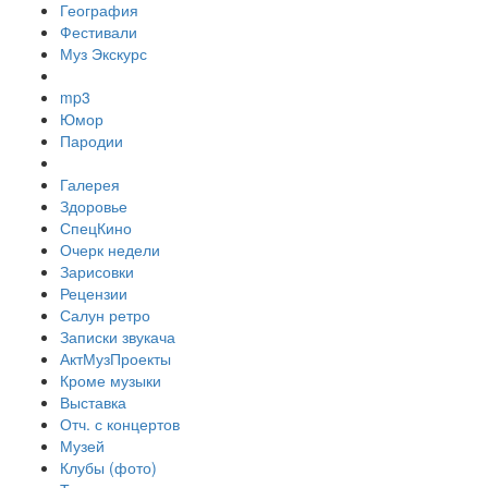
География
Фестивали
Муз Экскурс
mp3
Юмор
Пародии
Галерея
Здоровье
СпецКино
Очерк недели
Зарисовки
Рецензии
Салун ретро
Записки звукача
АктМузПроекты
Кроме музыки
Выставка
Отч. с концертов
Музей
Клубы (фото)