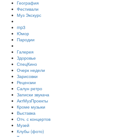
География
Фестивали
Муз Экскурс
mp3
Юмор
Пародии
Галерея
Здоровье
СпецКино
Очерк недели
Зарисовки
Рецензии
Салун ретро
Записки звукача
АктМузПроекты
Кроме музыки
Выставка
Отч. с концертов
Музей
Клубы (фото)