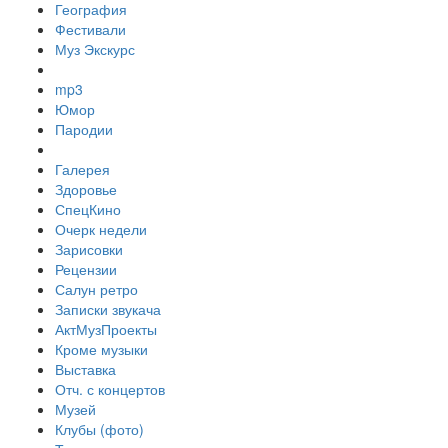
География
Фестивали
Муз Экскурс
mp3
Юмор
Пародии
Галерея
Здоровье
СпецКино
Очерк недели
Зарисовки
Рецензии
Салун ретро
Записки звукача
АктМузПроекты
Кроме музыки
Выставка
Отч. с концертов
Музей
Клубы (фото)