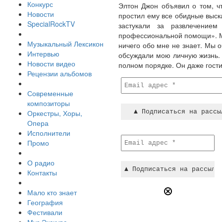
Конкурс
Элтон Джон объявил о том, ч
Новости
простил ему все обидные выск
SpecialRockTV
застукали за развлечение
профессиональной помощи». Ма
Музыкальный Лексикон
ничего обо мне не знает. Мы 
Интервью
обсуждали мою личную жизнь. Н
Новости видео
полном порядке. Он даже гости
Рецензии альбомов
Современные
композиторы
Оркестры, Хоры,
Опера
Исполнители
Промо
О радио
Контакты
Мало кто знает
География
Фестивали