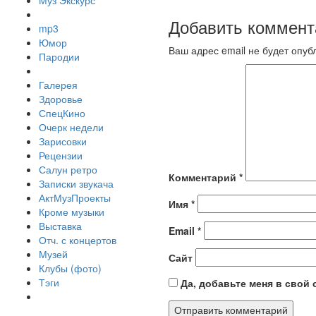
Муз Экскурс
Добавить коммент
mp3
Юмор
Ваш адрес email не будет опуб
Пародии
Галерея
Здоровье
СпецКино
Очерк недели
Зарисовки
Рецензии
Салун ретро
Комментарий
*
Записки звукача
АктМузПроекты
Имя
*
Кроме музыки
Выставка
Email
*
Отч. с концертов
Музей
Сайт
Клубы (фото)
Тэги
Да, добавьте меня в свой