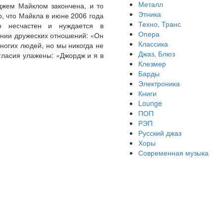
Металл
джем Майклом закончена, и то
Этника
, что Майкла в июне 2006 года
Техно, Транс
о несчастен и нуждается в
Опера
ении дружеских отношений: «Он
Классика
ногих людей, но мы никогда не
Джаз, Блюз
огласия улажены: «Джордж и я в
Клезмер
Барды
Электроника
Книги
Lounge
ПОП
РЭП
Русский джаз
Хоры
Современная музыка