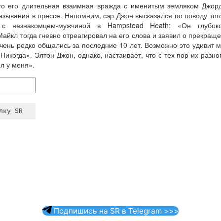
то его длительная взаимная вражда с именитым земляком Джор
азывания в прессе. Напомним, сэр Джон высказался по поводу того
м с незнакомцем-мужчиной в Hampstead Heath: «Он глубок
йкл тогда гневно отреагировал на его слова и заявил о прекращ
очень редко общались за последние 10 лет. Возможно это удивит м
икогда». Элтон Джон, однако, настаивает, что с тех пор их разн
л у меня».
Подпишись на SR в Telegram >>>