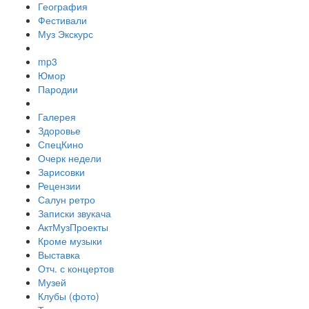
География
Фестивали
Муз Экскурс
mp3
Юмор
Пародии
Галерея
Здоровье
СпецКино
Очерк недели
Зарисовки
Рецензии
Салун ретро
Записки звукача
АктМузПроекты
Кроме музыки
Выставка
Отч. с концертов
Музей
Клубы (фото)