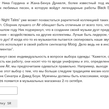
 Ника Гордина и Жана-Бенуа Дункеля, более известный под име
х любимых песен, в которую войдут легендарные работы Black Sa
Night Tales” уже может похвастаться раритетной коллекцией таких 
tian. Сборник лучшего от Air обещает быть отличным от всего того, 
рошлом году Ник подчеркнул, что в создании своей музыки дуэт при
ние – воздействовать на другие коллективы. Лучше быть лидером, 
 это дух! И когда кто-то из музыкантов пытается скопировать наше зв
 кто использует в своей работе синтезатор Moog. Дело ведь не в и
ментах”.
ркнул свою индивидуальность в вопросе выбора одежды: “Кажется,
ь как работу, они носят что-то вроде униформы и это, определенн
аем Air, мы предпочитаем одеваться правильно. Например, выходя 
ю этот выбор с тем, что мы больше следуем традициям мюзик-хол
нк Синатра и Дэвид Боуи. Мужчины должны быть классиками, когда
les появится в музыкальных магазинах 2-го октября.