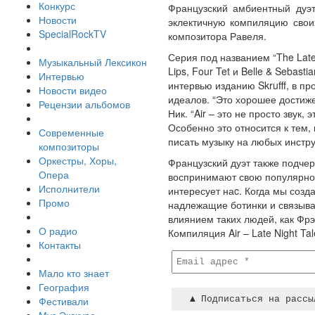
Конкурс
Французский амбиентный дуэт
Новости
эклектичную компиляцию свои
SpecialRockTV
композитора Равеля.
Серия под названием “The Late 
Музыкальный Лексикон
Lips, Four Tet и Belle & Sebas
Интервью
интервью изданию Skrufff, в п
Новости видео
идеалов. “Это хорошее достиже
Рецензии альбомов
Ник. “Air – это не просто звук,
Особенно это относится к тем,
Современные
писать музыку на любых инстру
композиторы
Оркестры, Хоры,
Французский дуэт также подче
Опера
воспринимают свою популярност
Исполнители
интересует наc. Когда мы созд
Промо
надлежащие ботинки и связыва
влиянием таких людей, как Фрэ
О радио
Компиляция Air – Late Night Ta
Контакты
Мало кто знает
География
Фестивали