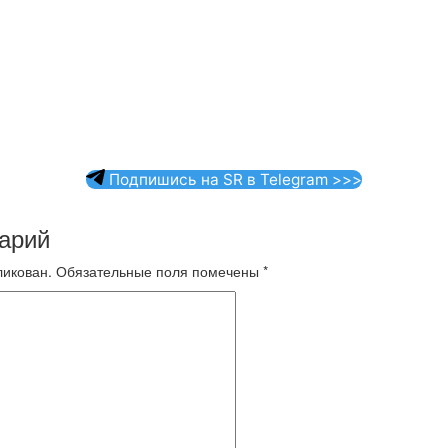
Подпишись на SR в Telegram >>>
арий
ликован.
Обязательные поля помечены
*