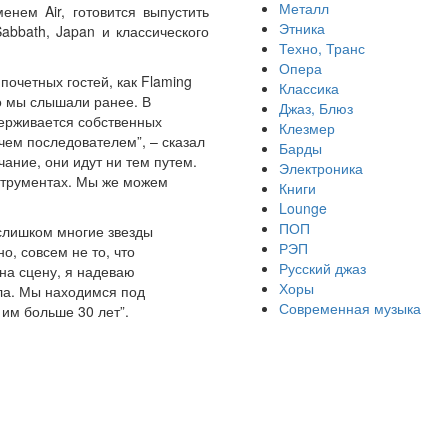
Металл
нем Air, готовится выпустить
Этника
bbath, Japan и классического
Техно, Транс
Опера
почетных гостей, как Flaming
Классика
что мы слышали ранее. В
Джаз, Блюз
держивается собственных
Клезмер
чем последователем”, – сказал
Барды
учание, они идут ни тем путем.
Электроника
нструментах. Мы же можем
Книги
Lounge
ПОП
 слишком многие звезды
РЭП
о, совсем не то, что
Русский джаз
на сцену, я надеваю
Хоры
ла. Мы находимся под
Современная музыка
 им больше 30 лет”.