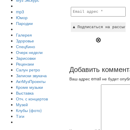
Муз Экскурс
mp3
Юмор
Пародии
Галерея
Здоровье
СпецКино
Очерк недели
Зарисовки
Рецензии
Добавить коммент
Салун ретро
Записки звукача
Ваш адрес email не будет опуб
АктМузПроекты
Кроме музыки
Выставка
Отч. с концертов
Музей
Клубы (фото)
Тэги