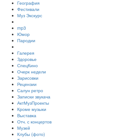
География
Фестивали
Муз Экскурс
mp3
Юмор
Пародии
Галерея
Здоровье
СпецКино
Очерк недели
Зарисовки
Рецензии
Салун ретро
Записки звукача
АктМузПроекты
Кроме музыки
Выставка
Отч. с концертов
Музей
Клубы (фото)