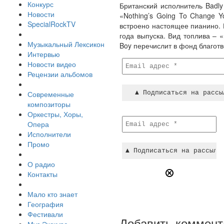
Конкурс
Британский исполнитель Badl
Новости
«Nothing’s Going To Change 
SpecialRockTV
встроено настоящее пианино. 
года выпуска. Вид топлива – 
Музыкальный Лексикон
Boy перечислит в фонд благот
Интервью
Новости видео
Рецензии альбомов
Современные
композиторы
Оркестры, Хоры,
Опера
Исполнители
Промо
О радио
Контакты
Мало кто знает
География
Фестивали
Добавить коммент