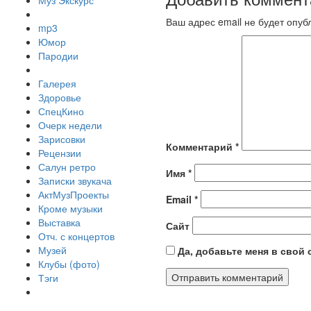
Муз Экскурс
Ваш адрес email не будет опуб
mp3
Юмор
Пародии
Галерея
Здоровье
СпецКино
Очерк недели
Зарисовки
Комментарий
*
Рецензии
Салун ретро
Имя
*
Записки звукача
АктМузПроекты
Email
*
Кроме музыки
Выставка
Сайт
Отч. с концертов
Музей
Да, добавьте меня в свой
Клубы (фото)
Тэги