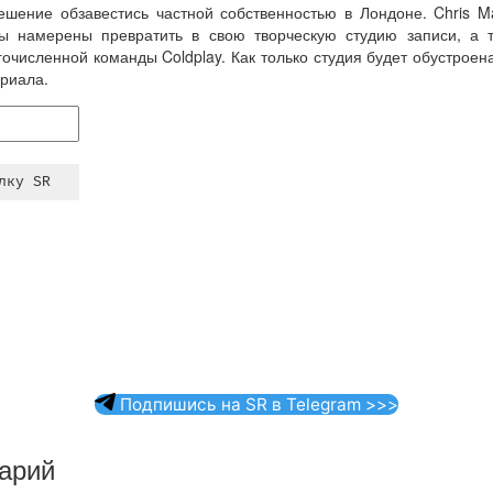
ешение обзавестись частной собственностью в Лондоне. Chris M
ы намерены превратить в свою творческую студию записи, а т
численной команды Coldplay. Как только студия будет обустрое
териала.
Подпишись на SR в Telegram >>>
арий