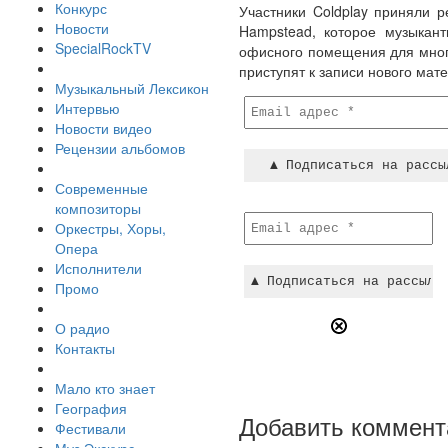
Конкурс
Участники Coldplay приняли р
Новости
Hampstead, которое музыкант
SpecialRockTV
офисного помещения для много
приступят к записи нового ма
Музыкальный Лексикон
Интервью
Новости видео
Рецензии альбомов
Современные
композиторы
Оркестры, Хоры,
Опера
Исполнители
Промо
О радио
Контакты
Мало кто знает
География
Добавить коммент
Фестивали