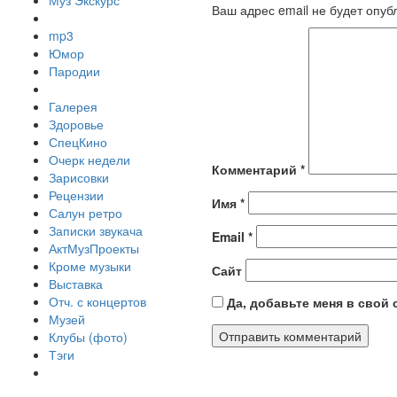
Муз Экскурс
Ваш адрес email не будет опуб
mp3
Юмор
Пародии
Галерея
Здоровье
СпецКино
Очерк недели
Комментарий
*
Зарисовки
Рецензии
Имя
*
Салун ретро
Записки звукача
Email
*
АктМузПроекты
Кроме музыки
Сайт
Выставка
Отч. с концертов
Да, добавьте меня в свой
Музей
Клубы (фото)
Тэги