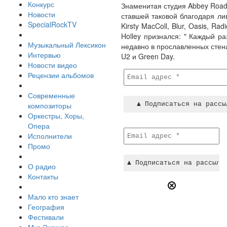
Конкурс
Знаменитая студия Abbey Road
Новости
ставшей таковой благодаря лив
SpecialRockTV
Kirsty MacColl, Blur, Oasis, Ra
Holley признался: " Каждый р
Музыкальный Лексикон
недавно в прославленных стена
Интервью
U2 и Green Day.
Новости видео
Рецензии альбомов
Современные
композиторы
Оркестры, Хоры,
Опера
Исполнители
Промо
О радио
Контакты
Мало кто знает
География
Фестивали