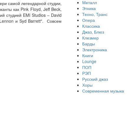
Металл
ери самой легендарной студии,
Этника
нты как Pink Floyd, Jeff Beck,
Техно, Транс
ющий студией EMI Studios – David
Опера
Lennon и Syd Barrett". Совсем
Классика
Джаз, Блюз
Клезмер
Барды
Электроника
Книги
Lounge
ПОП
РЭП
Русский джаз
Хоры
Современная музыка