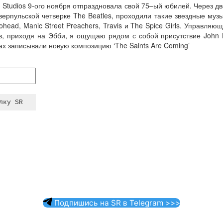
 Studios 9-ого ноября отпраздновала свой 75–ый юбилей. Через дв
ерпульской четверке The Beatles, проходили такие звездные музыка
diohead, Manic Street Preachers, Travis и The Spice Girls. Управля
аз, приходя на Эбби, я ощущаю рядом с собой присутствие John 
х записывали новую композицию ‘The Saints Are Coming’
Подпишись на SR в Telegram >>>