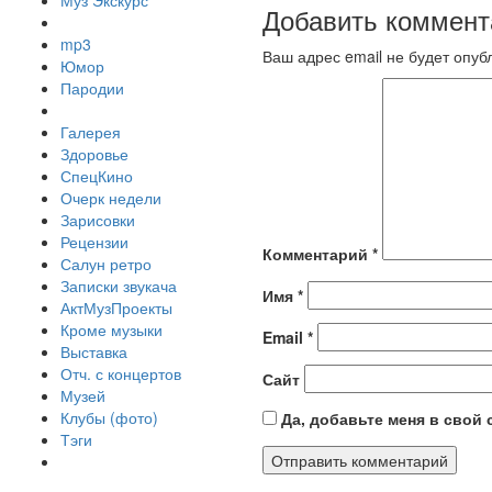
Муз Экскурс
Добавить коммент
mp3
Ваш адрес email не будет опуб
Юмор
Пародии
Галерея
Здоровье
СпецКино
Очерк недели
Зарисовки
Рецензии
Комментарий
*
Салун ретро
Записки звукача
Имя
*
АктМузПроекты
Кроме музыки
Email
*
Выставка
Отч. с концертов
Сайт
Музей
Клубы (фото)
Да, добавьте меня в свой
Тэги