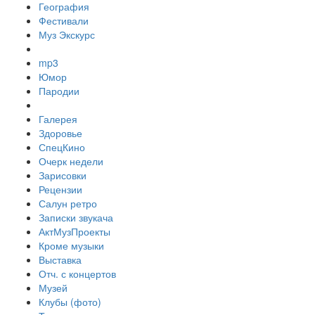
География
Фестивали
Муз Экскурс
mp3
Юмор
Пародии
Галерея
Здоровье
СпецКино
Очерк недели
Зарисовки
Рецензии
Салун ретро
Записки звукача
АктМузПроекты
Кроме музыки
Выставка
Отч. с концертов
Музей
Клубы (фото)