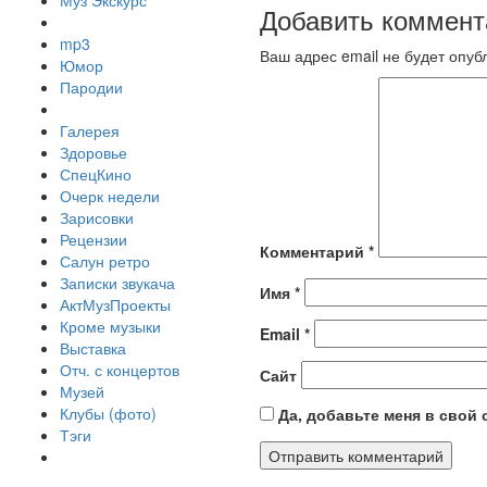
Муз Экскурс
Добавить коммент
mp3
Ваш адрес email не будет опуб
Юмор
Пародии
Галерея
Здоровье
СпецКино
Очерк недели
Зарисовки
Рецензии
Комментарий
*
Салун ретро
Записки звукача
Имя
*
АктМузПроекты
Кроме музыки
Email
*
Выставка
Отч. с концертов
Сайт
Музей
Клубы (фото)
Да, добавьте меня в свой
Тэги