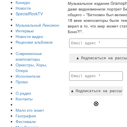
Конкурс
Музыкальное издание Gramoph
Новости
даже видоизменили портрет Бе
SpecialRockTV
общего – "Бетховен был велико
18 веке композиторы были тем
Музыкальный Лексикон
верил в то, что мир может ст
Интервью
Боно?!".
Новости видео
Рецензии альбомов
Современные
композиторы
Оркестры, Хоры,
Опера
Исполнители
Промо
О радио
Контакты
Мало кто знает
География
Фестивали