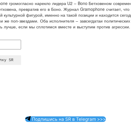
one громогласно нарекло лидера U2 – Bono Бетховеном современн
тховена, превратив его в Боно. Журнал Gramophone считает, что 
й культурной фигурой, именно на такой позиции и находится сегодн
и же поп-звездами. Оба исполнителя – завсегдатаи политических
ать лучше, если мы сплотимся вместе и выступим против агрессии.
Подпишись на SR в Telegram >>>