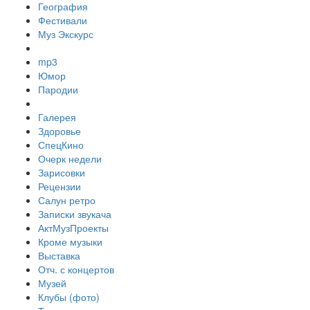
География
Фестивали
Муз Экскурс
mp3
Юмор
Пародии
Галерея
Здоровье
СпецКино
Очерк недели
Зарисовки
Рецензии
Салун ретро
Записки звукача
АктМузПроекты
Кроме музыки
Выставка
Отч. с концертов
Музей
Клубы (фото)