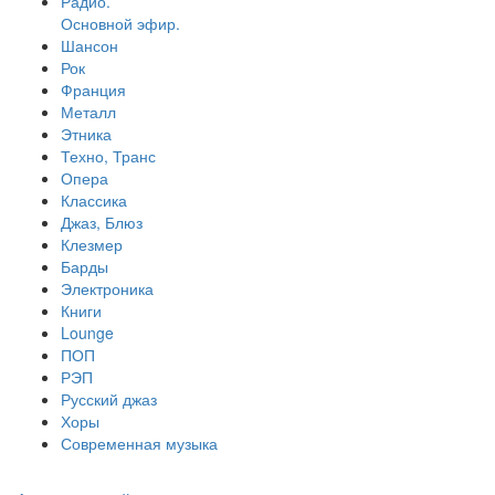
Радио.
Основной эфир.
Шансон
Рок
Франция
Металл
Этника
Техно, Транс
Опера
Классика
Джаз, Блюз
Клезмер
Барды
Электроника
Книги
Lounge
ПОП
РЭП
Русский джаз
Хоры
Современная музыка