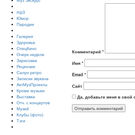
Муз Экскурс
mp3
Юмор
Пародии
Галерея
Здоровье
СпецКино
Комментарий
*
Очерк недели
Зарисовки
Имя
*
Рецензии
Салун ретро
Email
*
Записки звукача
АктМузПроекты
Сайт
Кроме музыки
Выставка
Да, добавьте меня в свой
Отч. с концертов
Музей
Клубы (фото)
Тэги