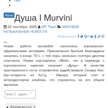
Тэги
Душа I Murvini
Меню
22 сентября, 2005
SR' Team
МИРОВЫЕ
МУЗЫКАЛЬНЫЕ НОВОСТИ
Поделиться:
Новая работа ансамбля наполнена корсиканско-
африканскими мотивами. Приключения братьев Бернардини
начались в конце 70-х, с той поры записано полтора десятка
пластинок. Новая озаглавлена «Alma», что в переводе с
корсиканского наречия означает «Душа». В качестве
приглашенного гостя островитяне задействовали Сезара Ано,
бас-гитариста из Кот’д ‘ Ивуара, который стал и
копродюссером альбома, что отразилось на его общем
звучании.