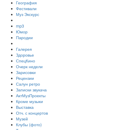
География
Фестивали
Муз Экскурс
mp3
Юмор
Пародии
Галерея
Здоровье
СпецКино
Очерк недели
Зарисовки
Рецензии
Салун ретро
Записки звукача
АктМузПроекты
Кроме музыки
Выставка
Отч. с концертов
Музей
Клубы (фото)