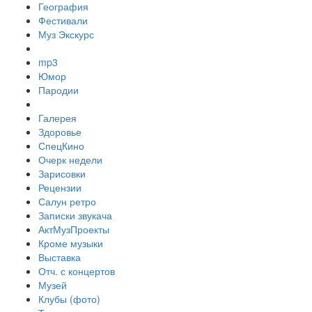
География
Фестивали
Муз Экскурс
mp3
Юмор
Пародии
Галерея
Здоровье
СпецКино
Очерк недели
Зарисовки
Рецензии
Салун ретро
Записки звукача
АктМузПроекты
Кроме музыки
Выставка
Отч. с концертов
Музей
Клубы (фото)