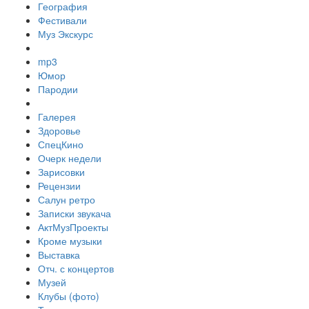
География
Фестивали
Муз Экскурс
mp3
Юмор
Пародии
Галерея
Здоровье
СпецКино
Очерк недели
Зарисовки
Рецензии
Салун ретро
Записки звукача
АктМузПроекты
Кроме музыки
Выставка
Отч. с концертов
Музей
Клубы (фото)