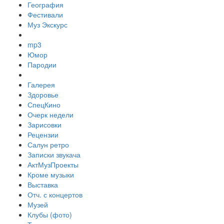
География
Фестивали
Муз Экскурс
mp3
Юмор
Пародии
Галерея
Здоровье
СпецКино
Очерк недели
Зарисовки
Рецензии
Салун ретро
Записки звукача
АктМузПроекты
Кроме музыки
Выставка
Отч. с концертов
Музей
Клубы (фото)