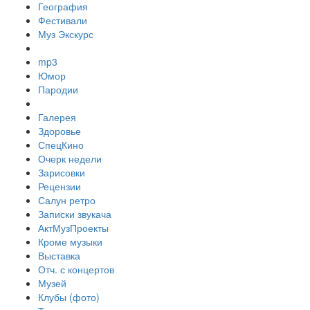
География
Фестивали
Муз Экскурс
mp3
Юмор
Пародии
Галерея
Здоровье
СпецКино
Очерк недели
Зарисовки
Рецензии
Салун ретро
Записки звукача
АктМузПроекты
Кроме музыки
Выставка
Отч. с концертов
Музей
Клубы (фото)