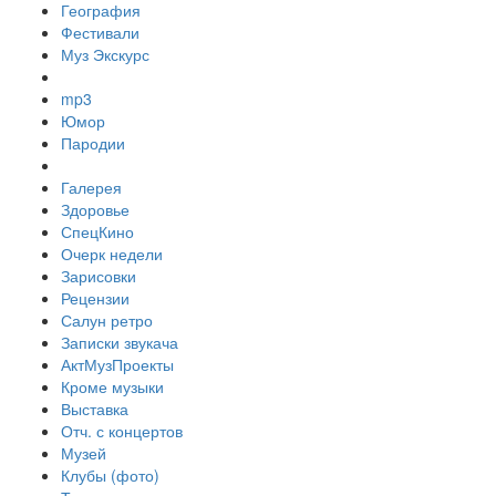
География
Фестивали
Муз Экскурс
mp3
Юмор
Пародии
Галерея
Здоровье
СпецКино
Очерк недели
Зарисовки
Рецензии
Салун ретро
Записки звукача
АктМузПроекты
Кроме музыки
Выставка
Отч. с концертов
Музей
Клубы (фото)