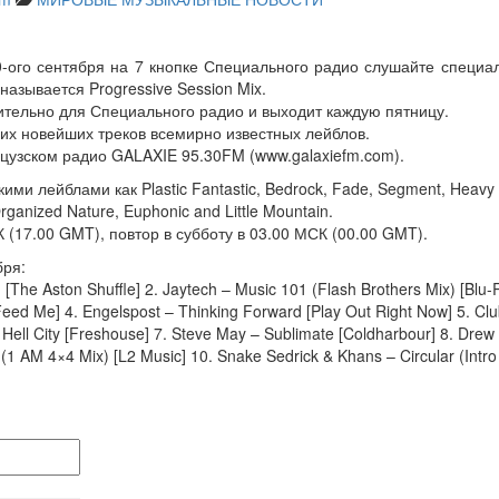
30-ого сентября на 7 кнопке Специального радио слушайте специ
называется Progressive Session Mix.
тельно для Специального радио и выходит каждую пятницу.
их новейших треков всемирно известных лейблов.
нцузском радио GALAXIE 95.30FM (www.galaxiefm.com).
ими лейблами как Plastic Fantastic, Bedrock, Fade, Segment, Heavy 
ganized Nature, Euphonic and Little Mountain.
(17.00 GMT), повтор в субботу в 03.00 МСК (00.00 GMT).
бря:
[The Aston Shuffle] 2. Jaytech – Music 101 (Flash Brothers Mix) [B
Feed Me] 4. Engelspost – Thinking Forward [Play Out Right Now] 5. Cl
Hell City [Freshouse] 7. Steve May – Sublimate [Coldharbour] 8. Drew 
y (1 AM 4×4 Mix) [L2 Music] 10. Snake Sedrick & Khans – Circular (Int