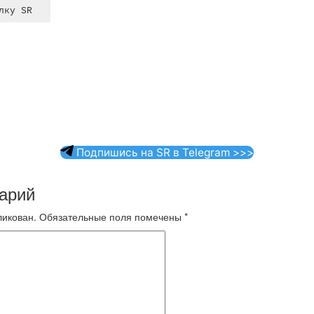
Подпишись на SR в Telegram >>>
арий
ликован.
Обязательные поля помечены
*