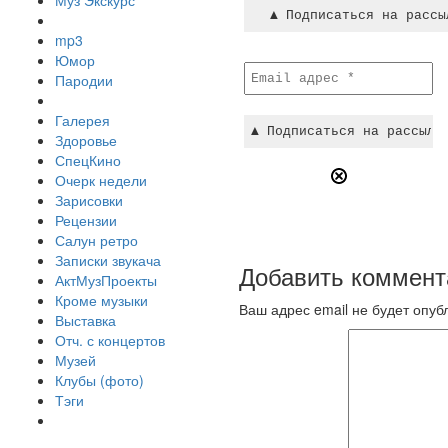
Муз Экскурс
mp3
Юмор
Пародии
Галерея
Здоровье
СпецКино
Очерк недели
Зарисовки
Рецензии
Салун ретро
Записки звукача
Добавить коммент
АктМузПроекты
Кроме музыки
Ваш адрес email не будет опуб
Выставка
Отч. с концертов
Музей
Клубы (фото)
Тэги