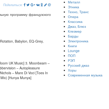
Металл
Поделиться:
Этника
Техно, Транс
альную программу французского
Опера
Классика
Джаз, Блюз
Клезмер
Барды
Электроника
Rotation, Babylon, EQ-Grey,
Книги
Lounge
ПОП
РЭП
lu-Room UK Music] 3. Moonbeam –
Русский джаз
ubbervision – Autopleasure
Хоры
Nichols – Mare Di Voci [Toes In
Современная музыка
ro Mix) [Hunya Munya]