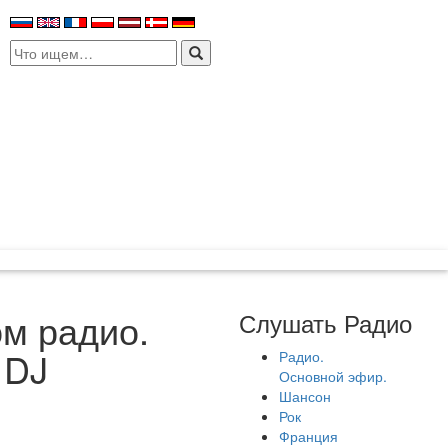
Search
for:
ом радио.
Слушать Радио
 DJ
Радио.
Основной эфир.
Шансон
Рок
Франция