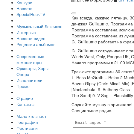
Конкурс
Новости
SpecialRockTV
Как всегда, каждую пятницу, 
ди-джея Guillaume. Программа 
Музыкальный Лексикон
Программа составлена исключи
Интервью
Программа составлена из лучш
Новости видео
DJ Guillaume работает на фра
Рецензии альбомов
DJ Guillaume сотрудничает с так
Современные
Winds West, Only, Pangea UK, Or
композиторы
Начало программы в 21.00 МСК 
Оркестры, Хоры,
Трек-лист программы 30 сентя
Опера
1. Ross McGrath – Relax 2 Much 
Исполнители
Raven Gipsy (Chris Micali Mix) [
Промо
[Noctambula] 6. Anthony Class – 
The Sand] 9. V-Sag – Plausibilit
О радио
Контакты
Слушайте музыку в оригинале!
Специальное радио.
Мало кто знает
География
Фестивали