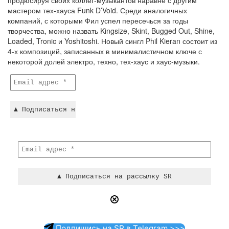
продюсируя своих коллег-музыкантов наравне с другим
мастером тех-хауса Funk D’Void. Среди аналогичных
компаний, с которыми Фил успел пересечься за годы
творчества, можно назвать Kingsize, Skint, Bugged Out, Shine,
Loaded, Tronic и Yoshitoshi. Новый сингл Phil Kieran состоит из
4-х композиций, записанных в минималистичном ключе с
некоторой долей электро, техно, тех-хаус и хаус-музыки.
Подпишись на SR в Telegram >>>