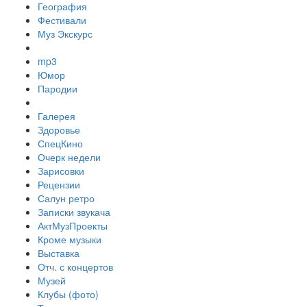
География
Фестивали
Муз Экскурс
mp3
Юмор
Пародии
Галерея
Здоровье
СпецКино
Очерк недели
Зарисовки
Рецензии
Салун ретро
Записки звукача
АктМузПроекты
Кроме музыки
Выставка
Отч. с концертов
Музей
Клубы (фото)