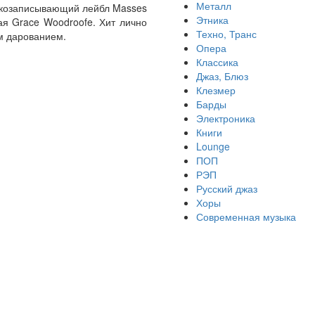
Металл
вукозаписывающий лейбл Masses
Этника
ая Grace Woodroofe. Хит лично
Техно, Транс
ым дарованием.
Опера
Классика
Джаз, Блюз
Клезмер
Барды
Электроника
Книги
Lounge
ПОП
РЭП
Русский джаз
Хоры
Современная музыка