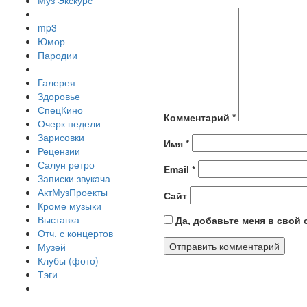
Муз Экскурс
mp3
Юмор
Пародии
Галерея
Здоровье
СпецКино
Комментарий
*
Очерк недели
Зарисовки
Имя
*
Рецензии
Салун ретро
Email
*
Записки звукача
АктМузПроекты
Сайт
Кроме музыки
Выставка
Да, добавьте меня в свой
Отч. с концертов
Музей
Клубы (фото)
Тэги