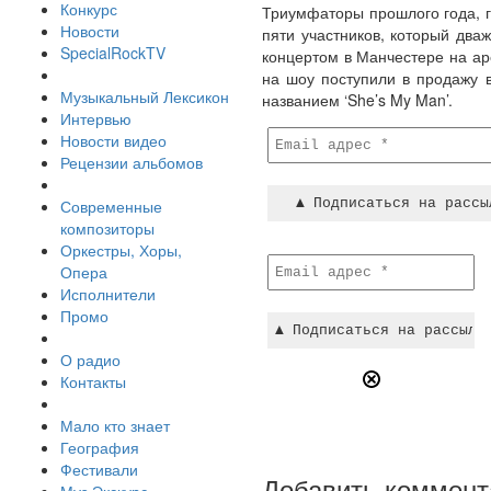
Конкурс
Триумфаторы прошлого года, гр
Новости
пяти участников, который дваж
SpecialRockTV
концертом в Манчестере на ар
на шоу поступили в продажу 
Музыкальный Лексикон
названием ‘She’s My Man’.
Интервью
Новости видео
Рецензии альбомов
Современные
композиторы
Оркестры, Хоры,
Опера
Исполнители
Промо
О радио
Контакты
Мало кто знает
География
Фестивали
Добавить коммент