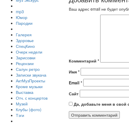
Муз Экскурс
Ваш адрес email не будет опуб
mp3
Юмор
Пародии
Галерея
Здоровье
СпецКино
Очерк недели
Зарисовки
Комментарий
*
Рецензии
Салун ретро
Имя
*
Записки звукача
АктМузПроекты
Email
*
Кроме музыки
Выставка
Сайт
Отч. с концертов
Музей
Да, добавьте меня в свой
Клубы (фото)
Тэги