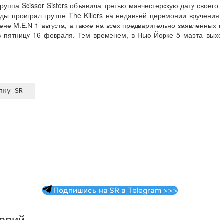
уппа Scissor Sisters объявила третью манчестерскую дату своего 
ды проиграл группе The Killers на недавней церемонии вручения 
ене M.E.N 1 августа, а также на всех предварительно заявленных
в пятницу 16 февраля. Тем временем, в Нью-Йорке 5 марта вых
Подпишись на SR в Telegram >>>
арий